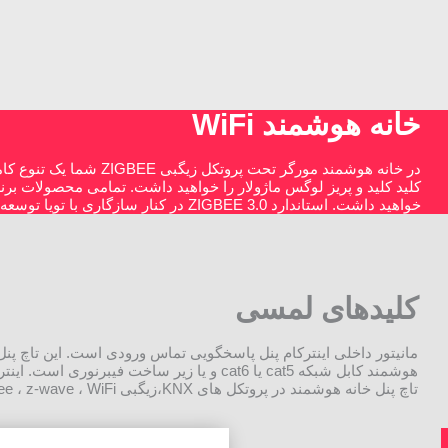
خانه هوشمند WiFi
در خانه هوشمند مورگر ت
خواهید داشت. استاندارد ZIGBEE 3.0 در کنار سازگاری با تویا توسعه پذیری و طراحی خانه هوشمند را برای شما راحتتر خواهد کرد.
کلیدهای لمسی
تاچ پنل خانه هوشمند در پروتکل های KNX،زیگبی Zigbee ، z-wave ، WiFi و تویا است. از دیگر ویِژگی های اینترکام مورگر سازگاری کامل با TUYA است.