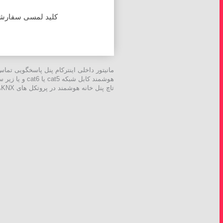
کلید لمسی سفارش
تاچ پنل خانه هوشمند در پروتکل های KNX،زیگبی Zigbee ، z-wave ، WiFi و تویا است. از دیگر ویِژگی های اینترکام مورگر سازگاری کامل با TUYA است.