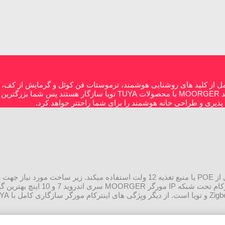
حت پروتکل زیگبی ZIGBEE شما یک تنوع کامل از کلید های روشنایی هوشمند، ترموستات فن کوئل و گرمایش
کلید کلید و پریز لوگس ماژولار را خواهید داشت. تمامی محصولات برند MOORGER با محصولات A
مانیتور داخلی اینترکام پنل پاسخگویی تماس ورودی است. این تاچ پنل از POE یا منبع تغذیه 12 ولت استفاده میکند.
هوشمند کابل شبکه cat5 یا cat6 و یا زیر ساخت فیبرنوری ا