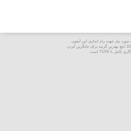
PO یا منبع تغذیه 12 ولت استفاده میکند. زیر ساخت مورد نیاز جهت راه اندازی این آیفون
هوشمند کابل شبکه cat5 یا cat6 و یا زیر ساخت فیبرنوری است. اینترکام تحت شبکه IP مورگر MOORGER سری اندروید 7 و 10 اینچ بهترین گزینه برای جایگزین کردن