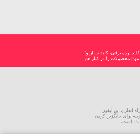
 از کف، کلید پرده برقی، کلید سناریو؛
TUY تویا سازگار هستند پس شما بزرگترین تنوع محصولات را در کنار هم
 زیر ساخت مورد نیاز جهت راه اندازی این آیفون
ست. اینترکام تحت شبکه IP مورگر MOORGER سری اندروید 7 و 10 اینچ بهترین گزینه برای جایگزین کردن