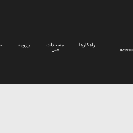
راهکارها
مستندات
رزومه
تم
فنی