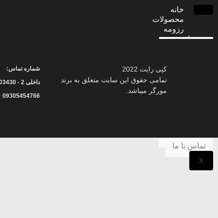
خانه
محصولات
رزومه
خدمات
پنل نمایندگی
مستندات فنی
آموزش
کپی رایت 2022
شماره تماس:
خانواده مورگر
تمامی حقوق این سایت متعلق به برند
داخلی 2 - 02191003430
همکاری
مورگر میباشد.
09305454766
دفاتر فروش
نمایندگی
درباره ما
درباره مورگر
اخبار شرکت
تماس با ما
X