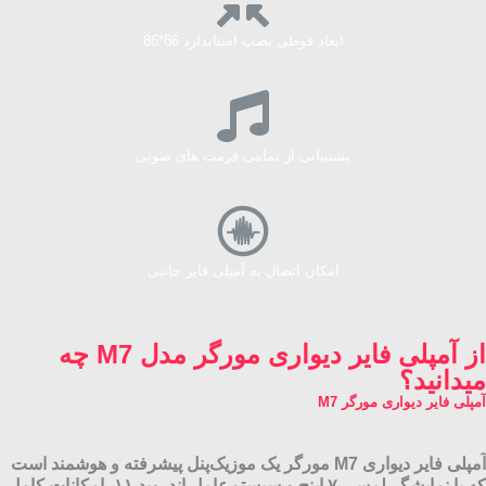
ابعاد قوطی نصب استاندارد 86*86
پشتیبانی از تمامی فرمت های صوتی
امکان اتصال به آمپلی فایر جانبی
از آمپلی فایر دیواری مورگر مدل M7 چه
میدانید؟
آمپلی فایر دیواری مورگر M7
آمپلی فایر دیواری M7 مورگر یک موزیک‌پنل پیشرفته و هوشمند است
که با نمایشگر لمسی ۷ اینچ و سیستم‌عامل اندروید ۱۱، امکانات کامل