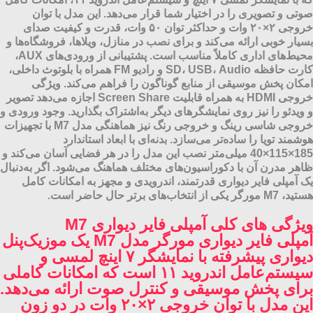
صوتی و تصویری را در اختیار شما قرار می‌دهد. این مدل با توان
خروجی ۲×۲۰ وات و حداکثر توان ۵۰ وات، قدرت و کیفیت صدای
بسیار خوبی ارائه می‌کند و برای نصب در منازل، ویلاها، فروشگاه‌ها و
محیط‌های اداری کاملاً مناسب است. پشتیبانی از ورودی‌های AUX،
کارت حافظه SD، USB، Audio و رادیو FM همراه با بلوتوث داخلی،
امکان پخش موسیقی از منابع گوناگون را فراهم می‌کند. ویژگی
خروجی HDMI به همراه قابلیت Screen Share اجازه می‌دهد تصویر
و ویدئو را نیز روی نمایشگرهای دیگر به‌اشتراک بگذارید. وجود ورودی و
خروجی شاسی رینگ و خروجی رنگ نیز هماهنگی مدل M7 با تجهیزات
هوشمند تویا را ساده‌تر می‌سازد. بدنه‌ای با ابعاد استاندارد
185×115×40 میلی‌متر نصب این مدل را در هر فضایی آسان می‌کند و
ظاهر مدرن آن با دکوراسیون‌های مختلف هماهنگ می‌شود. اگر به‌دنبال
یک آمپلی فایر دیواری قدرتمند، اندرویدی و مجهز به امکانات کامل
هستید، M7 مورگر یکی از انتخاب‌های برتر حال حاضر است.
ویژگی های کلی آمپلی فایر دیواری M7
آمپلی فایر دیواری مورگر مدل M7 یک موزیک‌پنل
دیواری پیشرفته با نمایشگر ۷ اینچ لمسی و
سیستم‌عامل اندروید ۱۱ است که امکانات کاملی
برای پخش موسیقی و کنترل صوت ارائه می‌دهد.
این مدل با توان خروجی ۲×۲۰ وات در دو زون