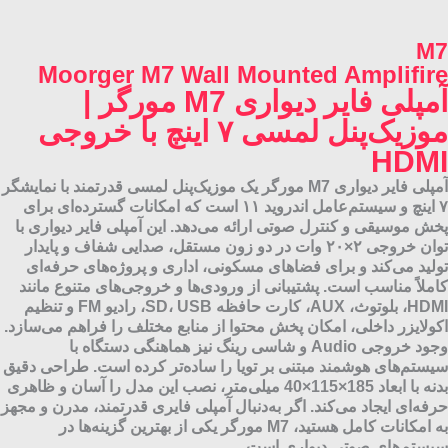
M7
Moorger M7 Wall Mounted Amplifire
آمپلی فایر دیواری M7 مورگر |
موزیک‌پنل لمسی ۷ اینچ با خروجی
HDMI
آمپلی فایر دیواری M7 مورگر یک موزیک‌پنل لمسی قدرتمند با نمایشگر
۷ اینچ و سیستم‌عامل اندروید ۱۱ است که امکانات گسترده‌ای برای
پخش موسیقی و کنترل صوتی ارائه می‌دهد. این آمپلی فایر دیواری با
توان خروجی ۲×۲۰ وات در دو زون مستقل، صدایی شفاف و پایدار
تولید می‌کند و برای فضاهای مسکونی، اداری و پروژه‌های حرفه‌ای
کاملاً مناسب است. پشتیبانی از ورودی‌ها و خروجی‌های متنوع مانند
HDMI، بلوتوث، AUX، کارت حافظه SD، USB، رادیو FM و تنظیم
اکولایزر داخلی، امکان پخش محتوا از منابع مختلف را فراهم می‌سازد.
وجود خروجی Audio و شاسی رینگ نیز هماهنگی دستگاه با
سیستم‌های هوشمند مبتنی بر تویا را ساده‌تر کرده است. طراحی دقیق
بدنه با ابعاد 185×115×40 میلی‌متر، نصب این مدل را آسان و ظاهری
حرفه‌ای ایجاد می‌کند. اگر به‌دنبال آمپلی فایری قدرتمند، مدرن و مجهز
به امکانات کامل هستید، M7 مورگر یکی از بهترین گزینه‌ها در
سیستم‌های صوتی دیواری است.