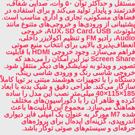
مستقل و حداکثر توان ۵۰ وات، صدایی شفاف،
قدرتمند و پایدار تولید می‌کند و برای استفاده در
فضاهای مسکونی، تجاری و اداری مناسب است.
پشتیبانی از ورودی‌ها و خروجی‌های متنوع مانند
بلوتوث، AUX، SD Card، USB، خروجی
Audio، رادیو FM و تنظیم اکولایزر داخلی،
انعطاف‌پذیری بالایی برای انتخاب منبع صوتی
فراهم می‌سازد. وجود خروجی HDMI با قابلیت
Screen Share نیز این امکان را می‌دهد که
تصویر و ویدئو به نمایشگرهای دیگر منتقل شود.
خروجی شاسی رنگ و ورودی شاسی رینگ،
دستگاه را با تجهیزات هوشمند مبتنی بر تویا کاملاً
سازگار می‌کند. طراحی دقیق و شیک بدنه با ابعاد
185×115×40 میلی‌متر نصب این مدل را ساده
کرده و ظاهر آن را با دکوراسیون‌های مختلف
هماهنگ می‌سازد. مجموع این قابلیت‌ها باعث
شده M7 مورگر به عنوان یک آمپلی فایر دیواری
اندرویدی، گزینه‌ای ایده‌آل برای پروژه‌های
حرفه‌ای و سیستم‌های صوتی توکار باشد.