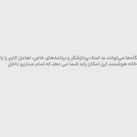
ها می‌توانند به کمک پردازشگر و برنامه‌های خاص، تعامل کاربر را با
د برسانند.تاچ پنل 4 اینچ سری پیانو با پشتیبانی از پروتکل های zigbee. wifi , bluetooth و کنترل کامل خانه هوشمند این امکان رابه شما می دهد که تمام سناریو داخل