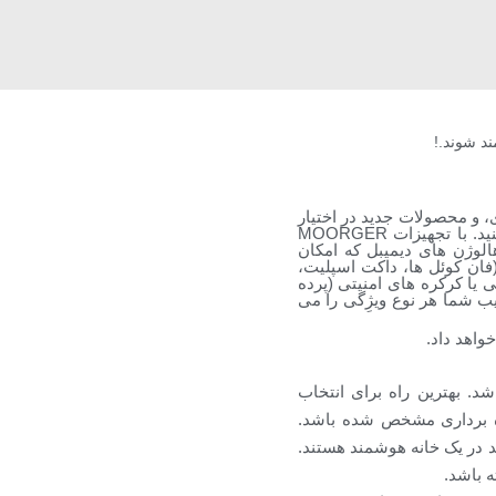
د شوند.!
ی، و محصولات جدید در اختیار
مالکین یا مهندسین معماری قرار میدهیم تا یک خانه هوشمند واقعی را در بهترین حالت ممکن اجرا کنید. با تجهیزات MOORGER
شنایی (روشنایی هایی با ویژگی تغییر رنگ یا RGB، لامپ یا هالوژن های دیمیبل که امکان
ان کوئل ها، داکت اسپلیت،
 پکیج، اسپلیت هایی دارای ریموت IR) ، پرده های برقی یا کرکره های امنیتی (پرده
رتیب شما هر نوع ویژِگی را می
واهد داد.
د. بهترین راه برای انتخاب
ره برداری مشخص شده باشد.
 در یک خانه هوشمند هستند.
ه باشد.