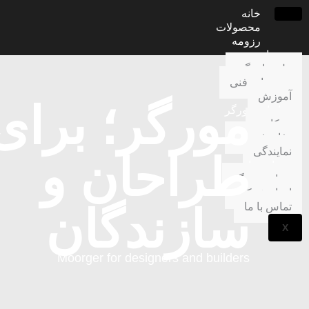
خانه
محصولات
رزومه
خدمات
پنل نمایندگی
مستندات فنی
آموزش
مورگر؛ برای
خانواده مورگر
همکاری
دفاتر فروش
نمایندگی
طراحان و
درباره ما
درباره مورگر
اخبار شرکت
تماس با ما
سازندگان
X
Moorger for designers and builders