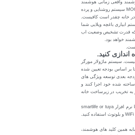
وشمند واقعی زمانی هوشمند
است که امکان تعامل بین تجهیزات مختلف در خانه را بدون دخالت ما برقرار کند. با استفاده از MOORGER سیستم روشنایی و پرده
 در خانه چقدر است کافیست.
تم ابیاری باغچه ویلایی شما
ی که قدرت تشخیص وضعیت اب
وشمند خواهد بود.
یست.
اندازی کنید.
نیست. سیستم ماژولار مورگر
د تا بر اساس بودجه تعیین شده
ودجه بعدی توسعه ویژگی های
ساخته شده خود اجرا کنند و
ز به تخریب در زیرساخت خانه
مزیت اصلی محصولات MOORGER سازگاری با پلتفرم TUYA است. اینکه تمامی تجهیزات مورگر با نرم افزار smartlife or tuya
سازگار است این قابلیت را ایجاد می کند که بتوانید در یک خانه از پروتکل های بی سیم خانگی WiFi ، Zigbee و بلوتوث استفاده کنید.
ابه همین کلید های هوشمند،